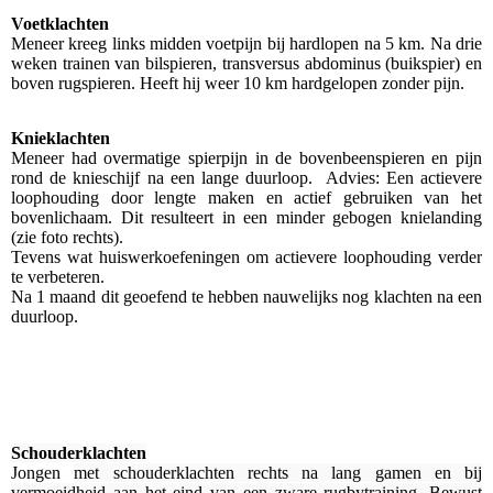
Voetklachten
Meneer kreeg links midden voetpijn bij hardlopen na 5 km. Na drie
weken trainen van bilspieren, transversus abdominus (buikspier) en
boven rugspieren. Heeft hij weer 10 km hardgelopen zonder pijn.
Knieklachten
Meneer had overmatige spierpijn in de bovenbeenspieren en pijn
rond de knieschijf na een lange duurloop. Advies: Een actievere
loophouding door lengte maken en actief gebruiken van het
bovenlichaam. Dit resulteert in een minder gebogen knielanding
(zie foto rechts).
Tevens wat huiswerkoefeningen om actievere loophouding verder
te verbeteren.
Na 1 maand dit geoefend te hebben nauwelijks nog klachten na een
duurloop.
Schouderklachten
Jongen
met schouderklachten rechts na lang gamen en bij
vermoeidheid aan het eind van een zware rugbytraining. Bewust