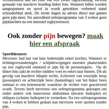
gemaakt van inactieve houding linker foto. Wanneer billen worden
aangespannen en navel in wordt getrokken verbeterd stand
schouderblad sterk. De eerste dagen na advies direct met gamen
geen pijn meer. Na aanvullend oefenprogramma van 5 weken geen
pijnklachten na een intensief rugbytoernooi.
Ook
zonder
pijn
bewegen?
maak
hier een afspraak
Sportblessures
Mevrouw had last van haar buitenzijde enkel (rechts). Wanneer er
richtingsveranderingen / schijnbewegingen moesten plaatsvinden
op een rugbyveld ontstond er pijn bij de peroneuspees. Op de
linker foto zakt de rechter midden voet en enkel naar binnen. Dit als
gevolg van inactieve bilspier rechts. Activeren van voorzijde heup
(psoasspier) en achterzijde been (hamstrings) van het linker been
ontstaat er een ketenreactie waardoor de rechter voet geactiveerd
wordt. Tevens heeft mevrouw een oefenprogramma gekregen om
onder andere ook transversus abdominus (dwarse buikspier) en
obliques (schuine buikspier) te versterken. Na een oefenprogramma
van 4 weken te hebben gedaan kan mevrouw weer sporten zonder
pijn.